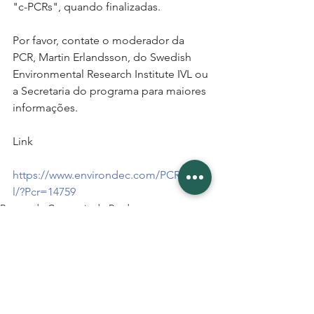
"c-PCRs", quando finalizadas.
Por favor, contate o moderador da 
PCR, Martin Erlandsson, do Swedish 
Environmental Research Institute IVL ou 
a Secretaria do programa para maiores 
informações.
Link
https://www.environdec.com/PCR/Detai
l/?Pcr=14759
Regras de Categoria de Produto
Geral
Environdec.com