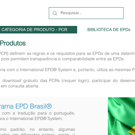
 CATEGORIA DE PRODUTO - PCR
BIBLIOTECA DE EPDs
 Produtos
PCR) definem as regras e os requisitos para as EPDs de uma determi
 pois permitem transparência e comparabilidade entre as EPDs.
ia com o International EPD® System e, portanto, utiliza as mesmas 
r download gratuito das PCRs (requer login), participar do desen
 em consulta aberta.
grama EPD Brasil®
 com a tradução para o português,
para o International EPD® System.
o padrão, no entanto, algumas
radas em diferentes países, assim, a