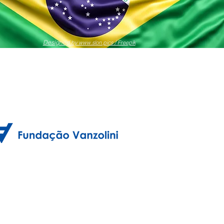
Designed
by www.slon.pics / Freepik