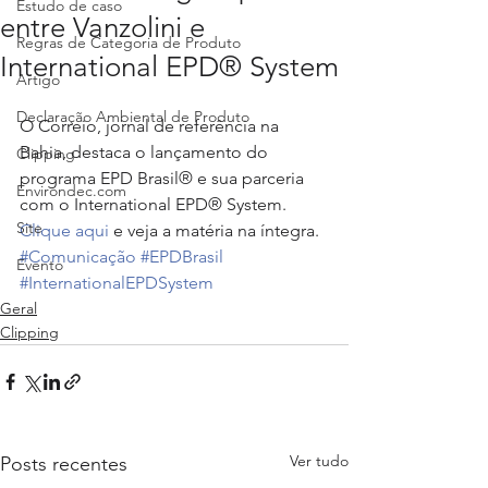
Estudo de caso
entre Vanzolini e
Regras de Categoria de Produto
International EPD® System
Artigo
Declaração Ambiental de Produto
O Correio, jornal de referência na 
Bahia, destaca o lançamento do 
Clipping
programa EPD Brasil® e sua parceria 
Environdec.com
com o International EPD® System. 
Site
Clique aqui
 e veja a matéria na íntegra.
#Comunicação
#EPDBrasil
Evento
#InternationalEPDSystem
Geral
Clipping
Ver tudo
Posts recentes