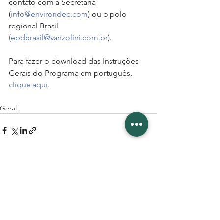
contato com a Secretaria 
(
info@environdec.com
) ou o polo 
regional Brasil 
(
epdbrasil@vanzolini.com.br
).
Para fazer o download das Instruções 
Gerais do Programa em português, 
clique aqui
.
Geral
Ver tudo
Posts recentes