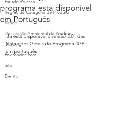
Estudo de caso
programa está disponível
Regras de Categoria de Produto
em Português
Artigo
Declaração Ambiental de Produto
 Já está disponível a versão 3.01 das 
Instruções Gerais do Programa (IGP) 
Clipping
em português
Environdec.com
Site
Evento